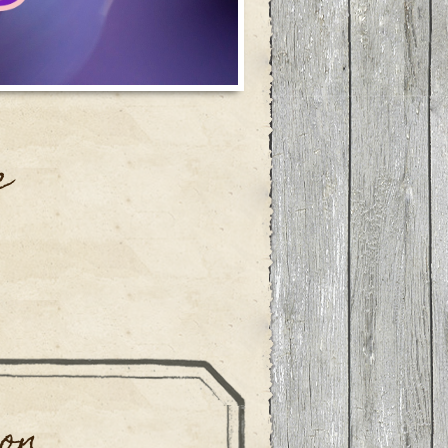
e
。
on