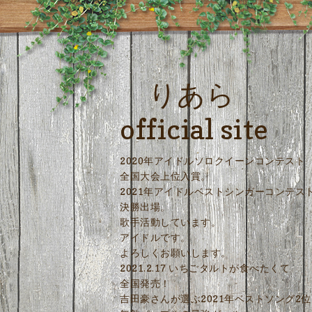
りあら
official site
2020年アイドルソロクイーンコンテスト
全国大会上位入賞。
2021年アイドルベストシンガーコンテス
決勝出場。
歌手活動しています。
アイドルです。
よろしくお願いします。
2021.2.17 いちごタルトが食べたくて
全国発売！
吉田豪さんが選ぶ2021年ベストソング2位